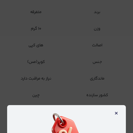
برند
متفرقه
وزن
۱۰ گرم
اصالت
های کپی
جنس
کوپر(مس)
ماندگاری
نیاز به مراقبت دارد
کشور سازنده
چین
×
ناموجود