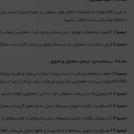
ماده 2 - ثبت سفارش :
در خرید کالا و توجه به مشخصات کالای مورد سفارش بر عهده خریدار است. پ
با شماره پشتیبانی سایت تماس بگیرید.
تبصره 2 )
قیمت‌ محصولات موجود در وب‌سایت به‌روز است. همچنین قیمتی که 
تبصره 3 )
پس از هر ثبت سفارش در سیستم، ایمیل و پیامک تائید ثبت سفارش ب
ماده 4 –بسته‌بندی، ارسال سفارش و تحویل :
تبصره 1 )
80/000 تومان می‌باشد. همچنین مشتریان می‌توانند روند ارسال را بعد از دریافت کد رهگیری که پیامک شده یا در پنل کاربری ثبت شده را در سایت پست جمهوری اسلامی پیگیری کنند.
تبصره 2 )
درصورتی‌که در دریافت سفارش خود با تأخیر نامعقولی مواجه شدید، حت
تبصره 3 )
مسئولیت برگشت خوردن مرسوله بدلیل عدم حضور گیرنده در محل به ع
تبصره 4 )
در صورت برگشت خوردن مرسوله پستی و درخواست لغو سفارش از سوی
تبصره 5 )
مسئولیت تحویل بسته‌ها با اداره پست و مامور تحویل می‌باشد لطفا