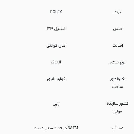
برند
ROLEX
جنس
استیل ۳۱۶
اصالت
های کوالتی
نوع موتور
آنالوگ
تکنولوژی
کوارتز باتری
ساخت
کشور سازنده
ژاپن
موتور
ضد آب
3ATM در حد شستن دست