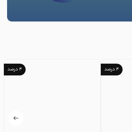
۴
درصد
۴
درصد