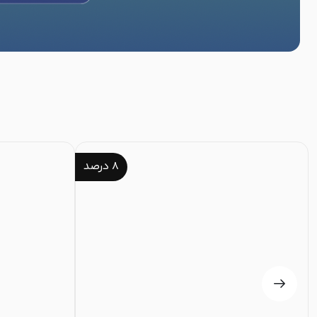
۸
درصد