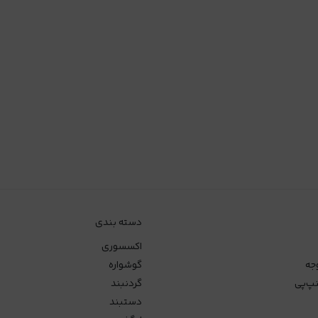
دسته بندی
اکسسوری
جه
گوشواره
پ‌پی
گردنبند
دستبند